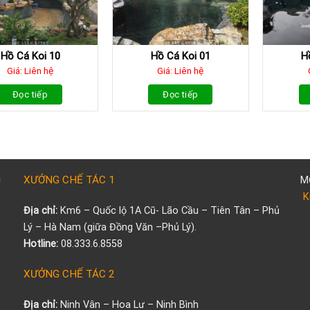
Hồ Cá Koi 10
Hồ Cá Koi 01
H
Giá: Liên hệ
Giá: Liên hệ
Đọc tiếp
Đọc tiếp
XƯỞNG CHẾ TÁC 1
M
K
.
Địa chỉ:
Km6 – Quốc lộ 1A Cũ- Lão Cầu – Tiên Tân – Phủ
Lý – Hà Nam (giữa Đồng Văn –Phủ Lý).
Hotline:
08.333.6.8558
XƯỞNG CHẾ TÁC 2
Địa chỉ:
Ninh Vân – Hoa Lư – Ninh Bình