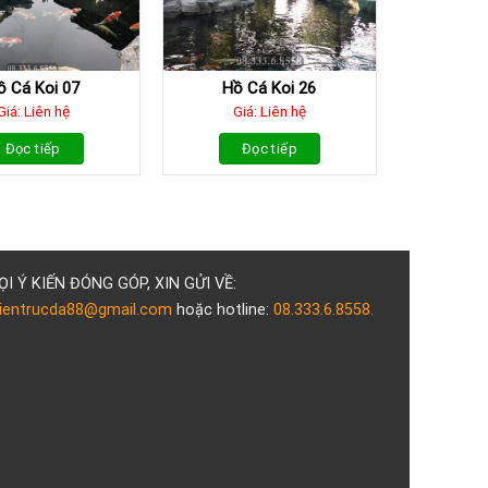
ồ Cá Koi 07
Hồ Cá Koi 26
Giá: Liên hệ
Giá: Liên hệ
Đọc tiếp
Đọc tiếp
ỌI Ý KIẾN ĐÓNG GÓP, XIN GỬI VỀ:
ientrucda88@gmail.com
hoặc hotline:
08.333.6.8558.