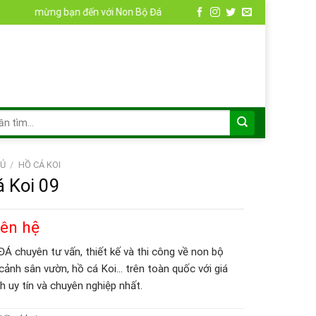
ng bạn đến với Non Bộ Đá
Ủ
/
HỒ CÁ KOI
 Koi 09
iên hệ
 chuyên tư vấn, thiết kế và thi công về non bộ
 cảnh sân vườn, hồ cá Koi… trên toàn quốc với giá
h uy tín và chuyên nghiệp nhất.