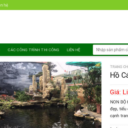
Chào mừ
ên hệ
Tìm
C
CÁC CÔNG TRÌNH THI CÔNG
LIÊN HỆ
kiếm:
TRANG CH
Hồ Cá
Giá: L
NON BỘ ĐÁ
đẹp, tiểu
cạnh tran