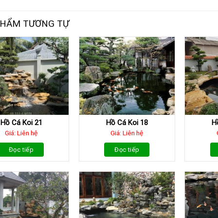
PHẨM TƯƠNG TỰ
Hồ Cá Koi 21
Hồ Cá Koi 18
H
Giá: Liên hệ
Giá: Liên hệ
Đọc tiếp
Đọc tiếp