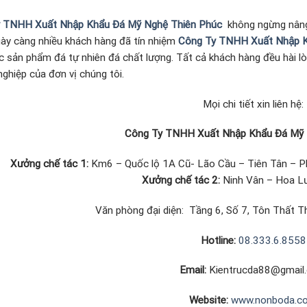
 TNHH Xuất Nhập Khẩu Đá Mỹ Nghệ Thiên Phúc
không ngừng nâng
gày càng nhiều khách hàng đã tín nhiệm
Công Ty TNHH Xuất Nhập K
c sản phẩm đá tự nhiên đá chất lượng. Tất cả khách hàng đều hài l
ghiệp của đơn vị chúng tôi.
Mọi chi tiết xin liên hệ:
Công Ty TNHH Xuất Nhập Khẩu Đá Mỹ 
Xưởng chế tác 1:
Km6 – Quốc lộ 1A Cũ- Lão Cầu – Tiên Tân – P
Xưởng chế tác 2:
Ninh Vân – Hoa Lư
Văn phòng đại diện: Tầng 6, Số 7, Tôn Thất Th
Hotline:
08.333.6.8558
Email:
Kientrucda88@gmail
Website:
www.nonboda.c