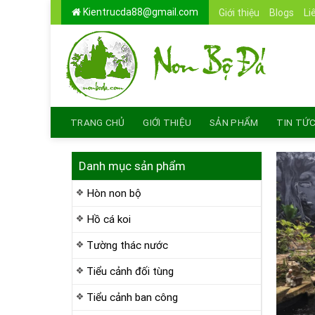
Skip
Kientrucda88@gmail.com
Giới thiệu
Blogs
Li
to
content
TRANG CHỦ
GIỚI THIỆU
SẢN PHẨM
TIN TỨ
Danh mục sản phẩm
Hòn non bộ
Hồ cá koi
Tường thác nước
Tiểu cảnh đối tùng
Tiểu cảnh ban công