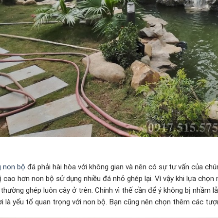
g non bộ
đá phải hài hòa với không gian và nên có sự tư vấn của chún
rị cao hơn non bộ sử dụng nhiều đá nhỏ ghép lại. Vì vậy khi lựa chọn
thường ghép luôn cây ở trên. Chính vì thế cần để ý không bị nhầm lẫn
i là yếu tố quan trọng với non bộ. Bạn cũng nên chọn thêm các tượ