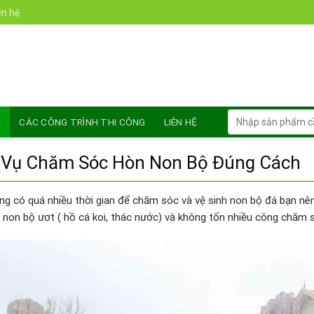
ên hệ
Tìm
C
CÁC CÔNG TRÌNH THI CÔNG
LIÊN HỆ
kiếm:
 Vụ Chăm Sóc Hòn Non Bộ Đúng Cách
g có quá nhiều thời gian để chăm sóc và vệ sinh non bộ đá bạn nên
 non bộ ươt ( hồ cá koi, thác nước) và không tốn nhiều công chăm 