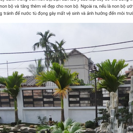
 non bộ và tăng thêm vẻ đẹp cho non bộ. Ngoài ra, nếu là non bộ ư
g tránh để nước tù đọng gây mất vệ sinh và ảnh hưởng đến môi trư