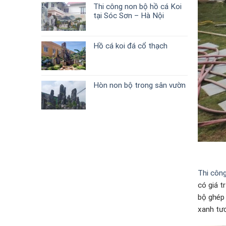
Thi công non bộ hồ cá Koi
tại Sóc Sơn – Hà Nội
Hồ cá koi đá cổ thạch
Hòn non bộ trong sân vườn
Thi côn
có giá t
bộ ghép 
xanh tươ