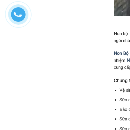
Non bộ t
ngôi nhà
Non Bộ
nhiệm
N
cung cấp
Chúng t
Vệ si
Sữa c
Bảo d
Sữa c
Sữa c