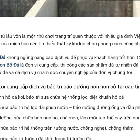
ừ lâu vốn là một thú chơi trang trí quen thuộc với nhiều gia đình 
 của mình bạn nên tìm hiểu thật kỹ khi lựa chọn phong cách cũng nh
 Đá
không ngừng nâng cao dịch vụ để phục vụ khách hàng tốt hơn. Ch
on Bộ Đá
là đơn vị cung cấp, thi công các sản phẩm đá tự nhiên đá 
 đá và cả dịch vụ chăm sóc chuyên nghiệp của đơn vị chúng tôi.
ôi cung cấp dịch vụ bảo trì bảo dưỡng hòn non bộ tại các t
nh hồ cá koi, bảo trì sửa chữa hệ thống lọc, diệt khuẩn hồ cá….
hữa bảo trì bộ lọc đài phun nước – bảo dưỡng đường ống và đầu p
ưỡng, sửa chữa hòn non bộ, chà meo, làm mới tạo thế cây trên non
hữa bảo trì hệ thống trên tường nước, chống nghẹt, chống thấm, …
hữa bảo trì tường đá khô, trang trí tường đá, …