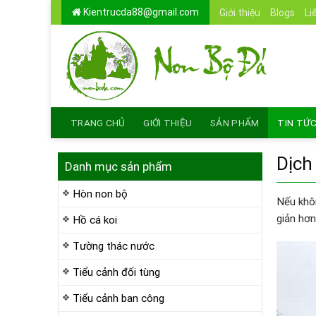
Skip
Kientrucda88@gmail.com
Giới thiệu
Blogs
Li
to
content
TRANG CHỦ
GIỚI THIỆU
SẢN PHẨM
TIN TỨ
Dịch
Danh mục sản phẩm
Hòn non bộ
Nếu khôn
giản hơn
Hồ cá koi
Tường thác nước
Tiểu cảnh đối tùng
Tiểu cảnh ban công