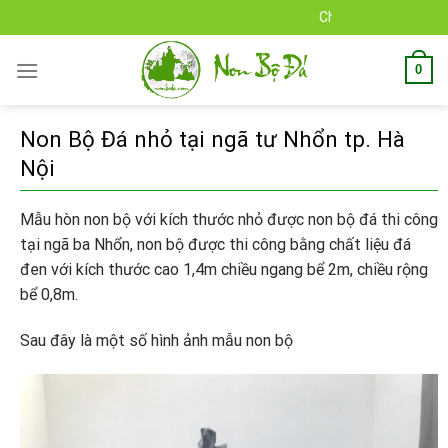
Skip
Chào mừng bạn đến với Non Bộ Đá
to
content
0
Non Bộ Đá nhỏ tại ngã tư Nhổn tp. Hà
Nội
Mẫu hòn non bộ với kích thước nhỏ được non bộ đá thi công
tại ngã ba Nhổn, non bộ được thi công bằng chất liệu đá
đen với kích thước cao 1,4m chiều ngang bể 2m, chiều rộng
bể 0,8m.
Sau đây là một số hình ảnh mẫu non bộ