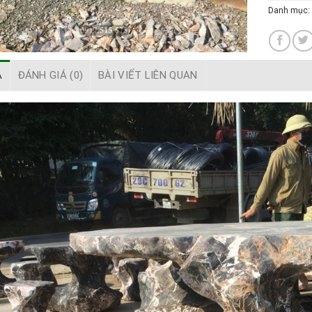
Danh mục:
Ả
ĐÁNH GIÁ (0)
BÀI VIẾT LIÊN QUAN