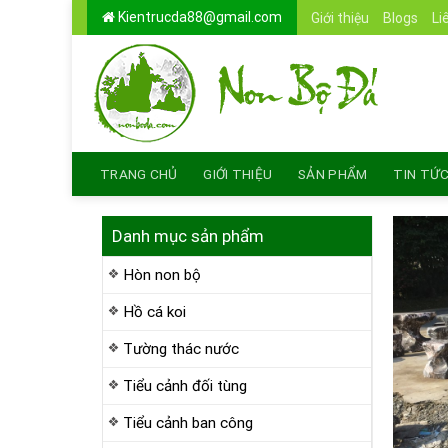
Skip
Kientrucda88@gmail.com
Giới thiệu
Blogs
Li
to
content
TRANG CHỦ
GIỚI THIỆU
SẢN PHẨM
TIN TỨ
Danh mục sản phẩm
Hòn non bộ
Hồ cá koi
Tường thác nước
Tiểu cảnh đối tùng
Tiểu cảnh ban công