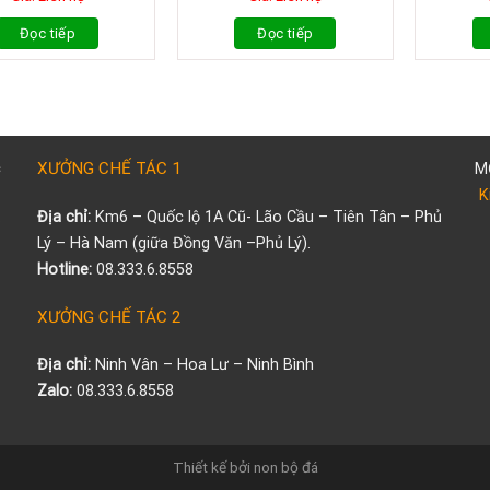
Đọc tiếp
Đọc tiếp
XƯỞNG CHẾ TÁC 1
M
K
.
Địa chỉ:
Km6 – Quốc lộ 1A Cũ- Lão Cầu – Tiên Tân – Phủ
Lý – Hà Nam (giữa Đồng Văn –Phủ Lý).
Hotline:
08.333.6.8558
XƯỞNG CHẾ TÁC 2
Địa chỉ:
Ninh Vân – Hoa Lư – Ninh Bình
Zalo:
08.333.6.8558
Thiết kế bởi non bộ đá