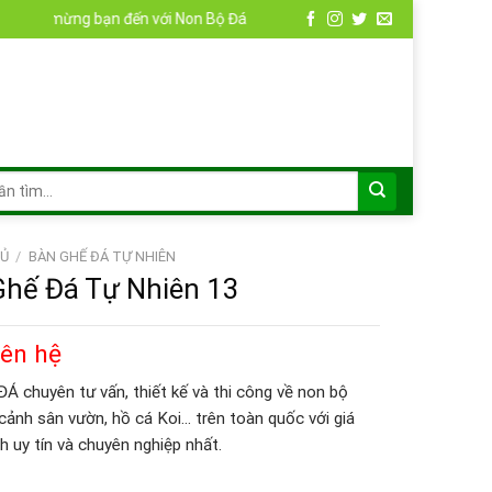
g bạn đến với Non Bộ Đá
Ủ
/
BÀN GHẾ ĐÁ TỰ NHIÊN
Ghế Đá Tự Nhiên 13
iên hệ
 chuyên tư vấn, thiết kế và thi công về non bộ
 cảnh sân vườn, hồ cá Koi… trên toàn quốc với giá
h uy tín và chuyên nghiệp nhất.