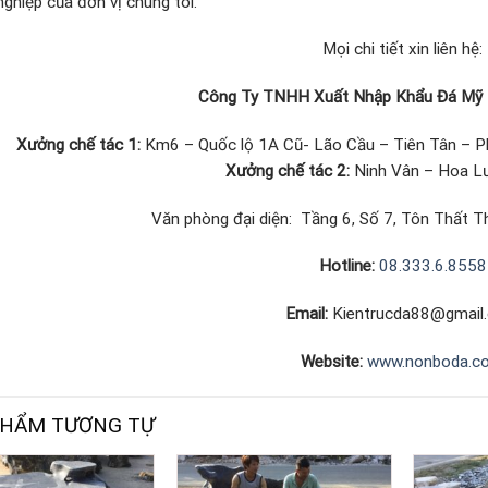
ghiệp của đơn vị chúng tôi.
Mọi chi tiết xin liên hệ:
Công Ty TNHH Xuất Nhập Khẩu Đá Mỹ 
Xưởng chế tác 1:
Km6 – Quốc lộ 1A Cũ- Lão Cầu – Tiên Tân – P
Xưởng chế tác 2:
Ninh Vân – Hoa Lư
Văn phòng đại diện: Tầng 6, Số 7, Tôn Thất Th
Hotline:
08.333.6.8558
Email:
Kientrucda88@gmail
Website:
www.nonboda.c
PHẨM TƯƠNG TỰ