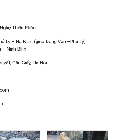
Nghệ Thiên Phúc
hủ Lý – Hà Nam (giữa Đồng Văn –Phủ Lý).
 – Ninh Bình
uyết, Cầu Giấy, Hà Nội.
.com
om