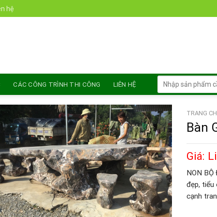
Chào mừn
ên hệ
Tìm
C
CÁC CÔNG TRÌNH THI CÔNG
LIÊN HỆ
kiếm:
TRANG CH
Bàn 
Giá: L
NON BỘ ĐÁ
đẹp, tiểu
cạnh tran