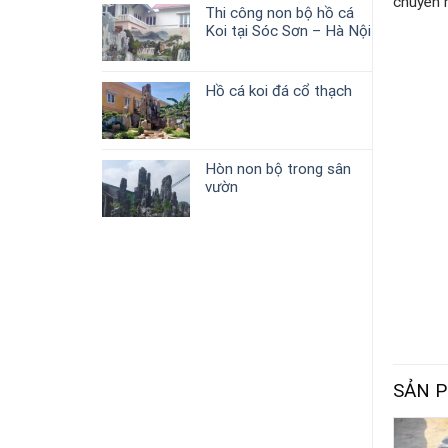
chuyên n
Thi công non bộ hồ cá
Koi tại Sóc Sơn – Hà Nội
Hồ cá koi đá cổ thạch
Hòn non bộ trong sân
vườn
SẢN 