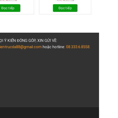
Đọc tiếp
Đọc tiếp
ỌI Ý KIẾN ĐÓNG GÓP, XIN GỬI VỀ:
ientrucda88@gmail.com
hoặc hotline:
08.333.6.8558.