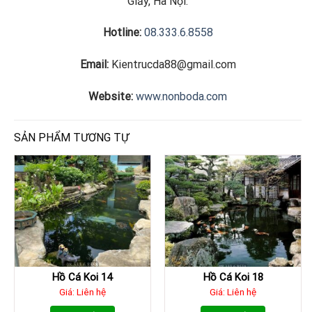
Giấy, Hà Nội.
Hotline:
08.333.6.8558
Email:
Kientrucda88@gmail.com
Website:
www.nonboda.com
SẢN PHẨM TƯƠNG TỰ
Hồ Cá Koi 14
Hồ Cá Koi 18
Giá: Liên hệ
Giá: Liên hệ