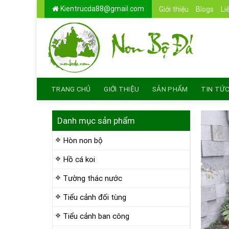
Skip
Kientrucda88@gmail.com
Giới thiệu
Blogs
Li
to
content
TRANG CHỦ
GIỚI THIỆU
SẢN PHẨM
TIN TỨ
Danh mục sản phẩm
Hòn non bộ
Hồ cá koi
Tường thác nước
Tiểu cảnh đối tùng
Tiểu cảnh ban công