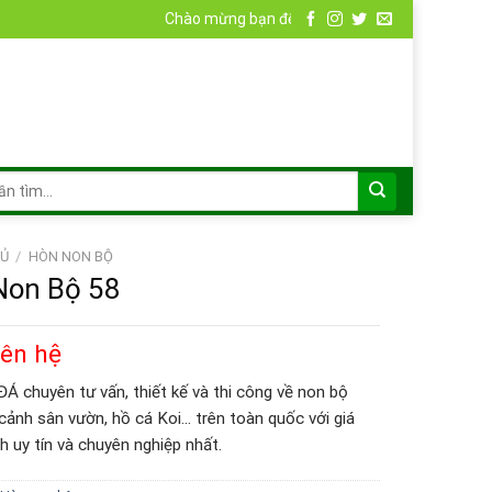
Chào mừng bạn đến với Non Bộ Đá
Ủ
/
HÒN NON BỘ
Non Bộ 58
iên hệ
 chuyên tư vấn, thiết kế và thi công về non bộ
 cảnh sân vườn, hồ cá Koi… trên toàn quốc với giá
h uy tín và chuyên nghiệp nhất.