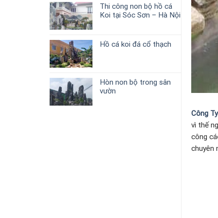
Thi công non bộ hồ cá
Koi tại Sóc Sơn – Hà Nội
Hồ cá koi đá cổ thạch
Hòn non bộ trong sân
vườn
Công Ty
vì thế n
công cá
chuyên n