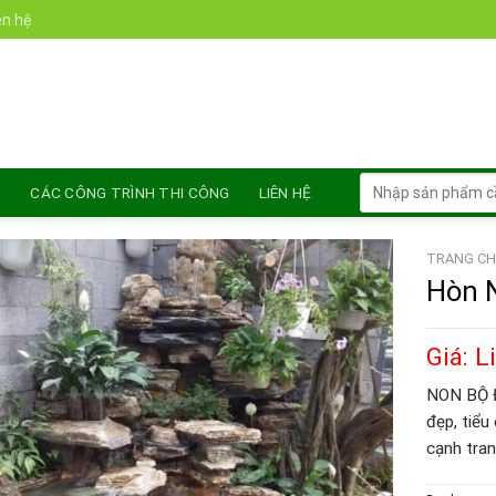
ên hệ
Tìm
C
CÁC CÔNG TRÌNH THI CÔNG
LIÊN HỆ
kiếm:
TRANG CH
Hòn 
Giá: L
NON BỘ ĐÁ
đẹp, tiểu
cạnh tran