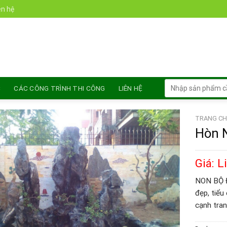
ên hệ
Tìm
C
CÁC CÔNG TRÌNH THI CÔNG
LIÊN HỆ
kiếm:
TRANG CH
Hòn 
Giá: L
NON BỘ ĐÁ
đẹp, tiểu
cạnh tran