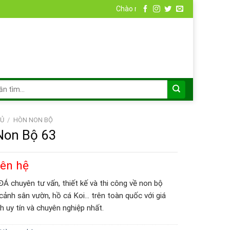
Chào mừng bạn đến với Non Bộ Đá
Ủ
/
HÒN NON BỘ
Non Bộ 63
iên hệ
 chuyên tư vấn, thiết kế và thi công về non bộ
 cảnh sân vườn, hồ cá Koi… trên toàn quốc với giá
h uy tín và chuyên nghiệp nhất.