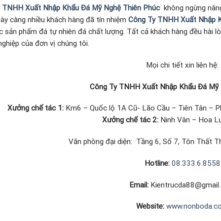
 TNHH Xuất Nhập Khẩu Đá Mỹ Nghệ Thiên Phúc
không ngừng nâng
gày càng nhiều khách hàng đã tín nhiệm
Công Ty TNHH Xuất Nhập K
c sản phẩm đá tự nhiên đá chất lượng. Tất cả khách hàng đều hài l
ghiệp của đơn vị chúng tôi.
Mọi chi tiết xin liên hệ:
Công Ty TNHH Xuất Nhập Khẩu Đá Mỹ 
Xưởng chế tác 1:
Km6 – Quốc lộ 1A Cũ- Lão Cầu – Tiên Tân – P
Xưởng chế tác 2:
Ninh Vân – Hoa Lư
Văn phòng đại diện: Tầng 6, Số 7, Tôn Thất Th
Hotline:
08.333.6.8558
Email:
Kientrucda88@gmail
Website:
www.nonboda.c