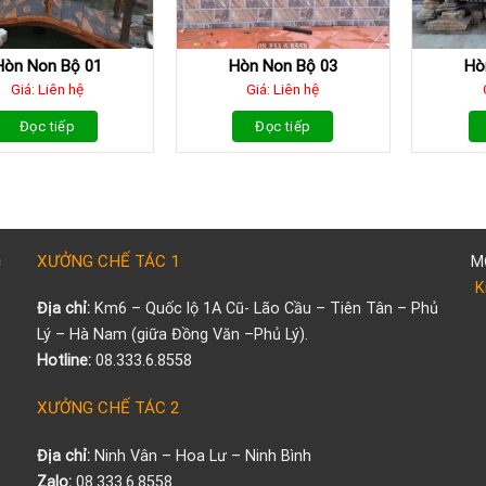
Hòn Non Bộ 01
Hòn Non Bộ 03
Hò
Giá: Liên hệ
Giá: Liên hệ
Đọc tiếp
Đọc tiếp
XƯỞNG CHẾ TÁC 1
M
K
.
Địa chỉ:
Km6 – Quốc lộ 1A Cũ- Lão Cầu – Tiên Tân – Phủ
Lý – Hà Nam (giữa Đồng Văn –Phủ Lý).
Hotline:
08.333.6.8558
XƯỞNG CHẾ TÁC 2
Địa chỉ:
Ninh Vân – Hoa Lư – Ninh Bình
Zalo:
08.333.6.8558