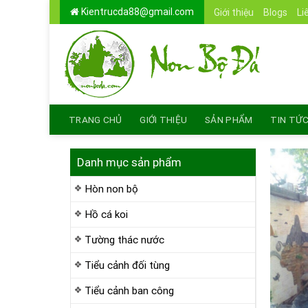
Skip
Kientrucda88@gmail.com
Giới thiệu
Blogs
Li
to
content
TRANG CHỦ
GIỚI THIỆU
SẢN PHẨM
TIN TỨ
Danh mục sản phẩm
Hòn non bộ
Hồ cá koi
Tường thác nước
Tiểu cảnh đối tùng
Tiểu cảnh ban công