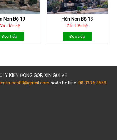
n Non Bộ 19
Hòn Non Bộ 13
Giá: Liên hệ
Giá: Liên hệ
Đọc tiếp
Đọc tiếp
ỌI Ý KIẾN ĐÓNG GÓP, XIN GỬI VỀ:
ientrucda88@gmail.com
hoặc hotline:
08.333.6.8558.