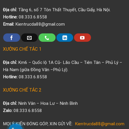
Địa chỉ:
Tầng 6, số 7 Tôn Thất Thuyết, Cầu Giấy, Hà Nội.
Hotline:
08.333.6.8558
Email:
Kientrucda88@gmail.com
XƯỞNG CHẾ TÁC 1
Địa chỉ:
Km6 – Quốc lộ 1A Cũ- Lão Cầu – Tiên Tân – Phủ Lý –
Hà Nam (giữa Đồng Văn –Phủ Lý).
Hotline:
08.333.6.8558
XƯỞNG CHẾ TÁC 2
Địa chỉ:
Ninh Vân – Hoa Lư – Ninh Bình
Zalo:
08.333.6.8558
MỌI Ý KIẾN ĐÓNG GÓP, XIN GỬI VỀ:
Kientrucda88@gmail.com