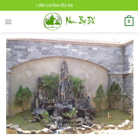
Skip
ào mừng bạn đến với Non Bộ Đá
to
content
0