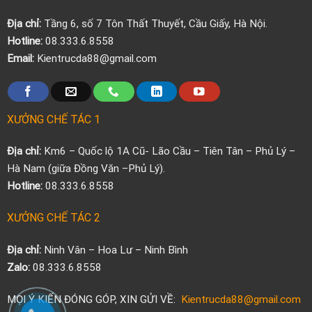
Địa chỉ:
Tầng 6, số 7 Tôn Thất Thuyết, Cầu Giấy, Hà Nội.
Hotline:
08.333.6.8558
Email:
Kientrucda88@gmail.com
XƯỞNG CHẾ TÁC 1
Địa chỉ:
Km6 – Quốc lộ 1A Cũ- Lão Cầu – Tiên Tân – Phủ Lý –
Hà Nam (giữa Đồng Văn –Phủ Lý).
Hotline:
08.333.6.8558
XƯỞNG CHẾ TÁC 2
Địa chỉ:
Ninh Vân – Hoa Lư – Ninh Bình
Zalo:
08.333.6.8558
MỌI Ý KIẾN ĐÓNG GÓP, XIN GỬI VỀ:
Kientrucda88@gmail.com